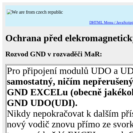
DHTML Menu / JavaScript 
Ochrana před elekromagnetic
Rozvod GND v rozvaděči MaR:
Pro připojení modulů UDO a U
samostatný, ničím nepřerušený
GND EXCELu (obecně jakékoli ř
GND UDO(UDI).
Nikdy nepokračovat k dalším pří
nový vodič znovu přímo ze sv