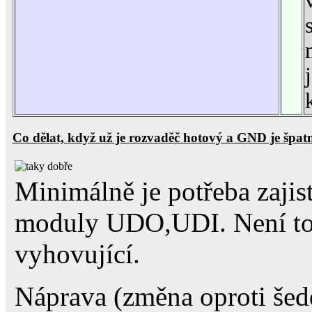
Co dělat, když už je rozvaděč hotový a GND je špat
Minimálně je potřeba zaji
moduly UDO,UDI. Není to s
vyhovující.
Náprava (změna oproti šed